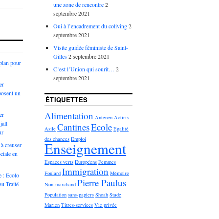
une zone de rencontre
2
septembre 2021
Oui à l’encadrement du coliving
2
septembre 2021
Visite guidée féministe de Saint-
Gilles
2 septembre 2021
 plan pour
C’est l’Union qui sourit…
2
septembre 2021
er
posent un
ÉTIQUETTES
Alimentation
er
Antenen Actiris
jall
Cantines
Ecole
Asile
Egalité
ur
des chances
Emploi
Enseignement
 à creuser
ociale en
Espaces verts
Européens
Femmes
Immigration
Foulard
Mémoire
e : Ecolo
Pierre Paulus
au Traité
Non-marchand
Population
sans-papiers
Shoah
Stade
Marien
Titres-services
Vie privée