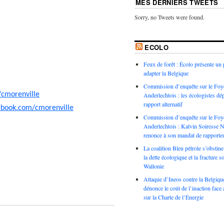
MES DERNIERS TWEETS
Sorry, no Tweets were found.
ECOLO
​Feux de forêt : Écolo présente un
adapter la Belgique
Commission d’enquête sur le Foy
/cmorenville
Anderlechtois : les écologistes dé
rapport alternatif
ebook.com/cmorenville
Commission d’enquête sur le Foy
Anderlechtois : Kalvin Soiresse N
renonce à son mandat de rapporte
La coalition Bleu pétrole s’obstine
la dette écologique et la fracture s
Wallonie
Attaque d’Ineos contre la Belgiqu
dénonce le coût de l’inaction face 
sur la Charte de l’Énergie