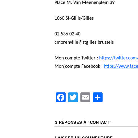
Place M. Van Meenenplein 39
1060 St-Gillis/Gilles
02 536 02 40
cmorenville@stgilles.brussels
Mon compte Twitter :
https://twitter.com
Mon compte Facebook :
https://www.fac
Facebook
Twitter
Email
Partager
3 RÉPONSES À “
CONTACT
”
LAISSER UN COMMENTAIRE